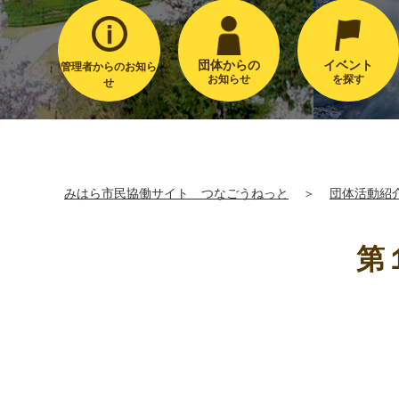
団体からの
イベント
管理者からのお知ら
お知らせ
を探す
せ
みはら市民協働サイト つなごうねっと
＞
団体活動紹
第