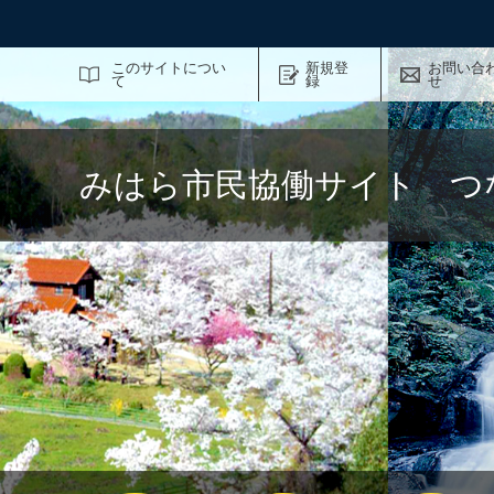
サイト内検索
このサイトについ
新規登
お問い合
て
録
せ
みはら市民協働サイト つ