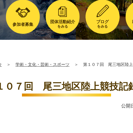
団体活動紹介
ブログ
参加者募集
をみる
をみる
介
＞
学術・文化・芸術・スポーツ
＞
第１０７回 尾三地区陸上
１０７回 尾三地区陸上競技記
公開日