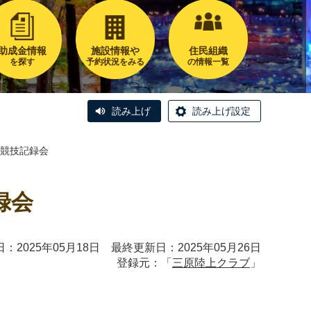
助成金情報
施設情報や
住民組織
を探す
予約状況をみる
の情報一覧
読み上げ
読み上げ設定
競技記録会
録会
：2025年05月18日 最終更新日：2025年05月26日
登録元：「
三原陸上クラブ
」