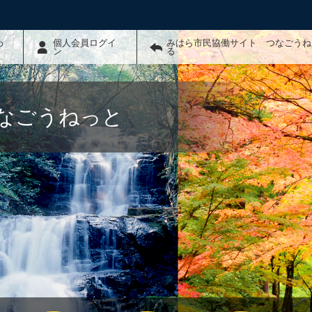
わ
個人会員ログイ
みはら市民協働サイト つなごうね
ン
る
なごうねっと