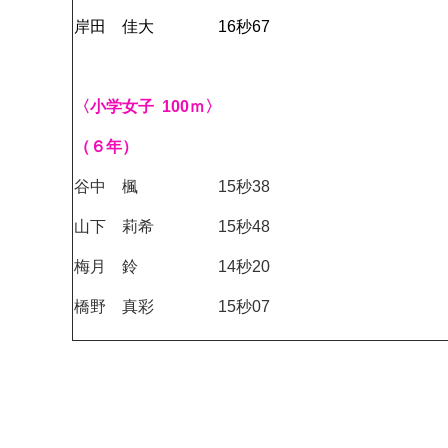
岸田 佳大 16秒67
〈小学女子 100ｍ〉
（６年）
谷中 楓 15秒38
山下 莉希 15秒48
梅月 鈴 14秒20
橋野 真彩 15秒07