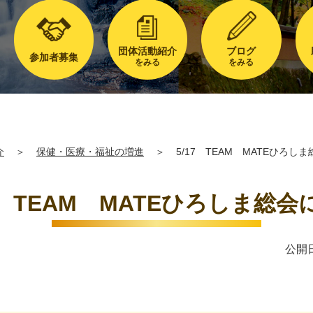
団体活動紹介
ブログ
参加者募集
をみる
をみる
介
＞
保健・医療・福祉の増進
＞
5/17 TEAM MATEひろし
17 TEAM MATEひろしま総会
公開日