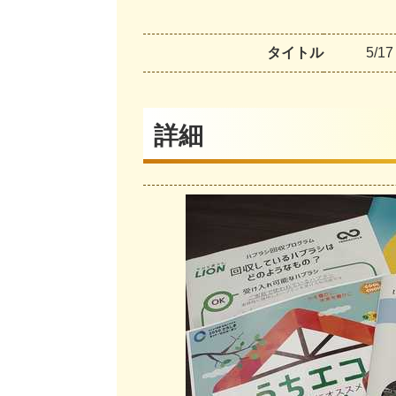
タイトル
5
/
1
7
詳細