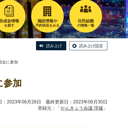
助成金情報
施設情報や
住民組織
を探す
予約状況をみる
の情報一覧
読み上げ
読み上げ設定
ま総会に参加
に参加
：2023年06月26日 最終更新日：2023年06月30日
登録元：「
かんきょう会議 浮城
」