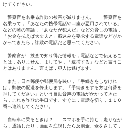
けてください。
警察官を名乗る詐欺の被害が減りません。 警察官を
名乗って，「あなたの携帯電話や口座が悪用されている」
などの嘘の電話，「あなたが犯人だ」などの脅しの電話，
「お金を払えば大丈夫と」振込みを要求する電話などがか
かってきたら，詐欺の電話だと思ってください。
警察官が，捜査で知り得た情報を，電話などで伝えるこ
とは，ありません。ましてや，「逮捕する」などと言うこ
とはありません。言えば，犯人は逃げます。
また，日本郵便や郵便局を装い，「手続きをしなけれ
ば，郵便の配送を停止します」「手続きをする方は何番を
押してください」という自動音声の電話がかかってきた
ら，これも詐欺の手口です。すぐに，電話を切り，１１０
番へ連絡してください。
自転車に乗るときは？ スマホを手に持ち，走りなが
ら，通話したり，画面を注視したら反則金。傘をさして，