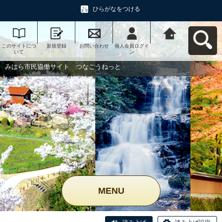
ひらがなをつける
このサイトにつ
新規登録
お問い合わせ
個人会員ログイ
みはら市民協働
いて
ン
サイト つなご
うねっとへ戻る
みはら市民協働サイト つなごうねっと
MENU