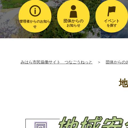
団体からの
イベント
管理者からのお知ら
お知らせ
を探す
せ
みはら市民協働サイト つなごうねっと
＞
団体からの
地