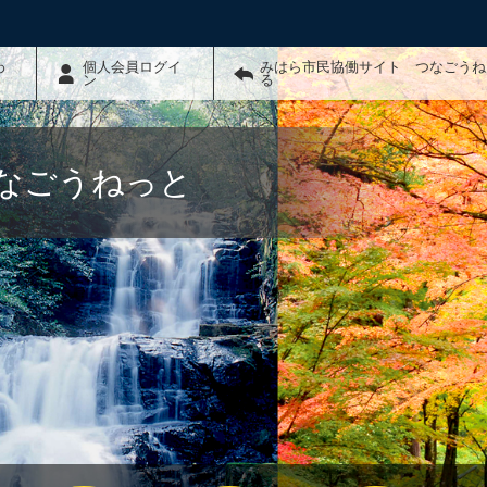
わ
個人会員ログイ
みはら市民協働サイト つなごうね
ン
る
なごうねっと