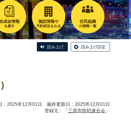
助成金情報
施設情報や
住民組織
を探す
予約状況をみる
の情報一覧
読み上げ
読み上げ設定
）
：2025年12月01日 最終更新日：2025年12月01日
登録元：「
三原市防犯連合会
」