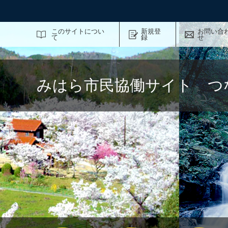
サイト内検索
このサイトについ
新規登
お問い合
て
録
せ
みはら市民協働サイト つ