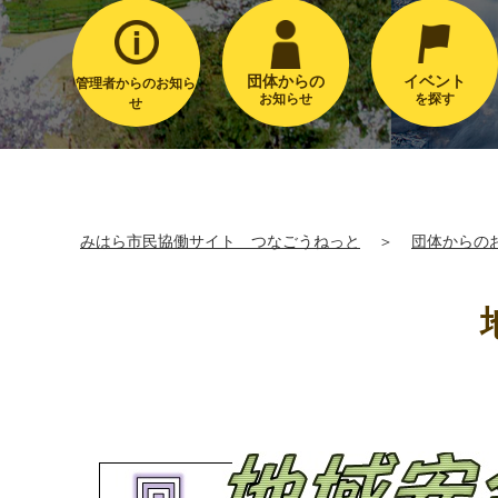
団体からの
イベント
管理者からのお知ら
お知らせ
を探す
せ
みはら市民協働サイト つなごうねっと
＞
団体からの