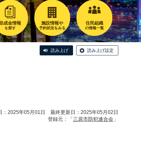
助成金情報
施設情報や
住民組織
を探す
予約状況をみる
の情報一覧
読み上げ
読み上げ設定
）
：2025年05月01日 最終更新日：2025年05月02日
登録元：「
三原市防犯連合会
」