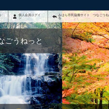
わ
個人会員ログイ
みはら市民協働サイト つなごうね
ン
る
なごうねっと