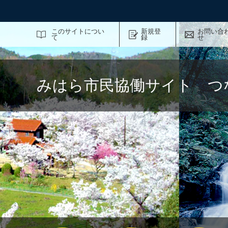
サイト内検索
このサイトについ
新規登
お問い合
て
録
せ
みはら市民協働サイト つ