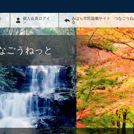
わ
個人会員ログイ
みはら市民協働サイト つなごうね
ン
る
なごうねっと