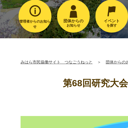
団体からの
イベント
管理者からのお知ら
お知らせ
を探す
せ
みはら市民協働サイト つなごうねっと
＞
団体からの
第68回研究大