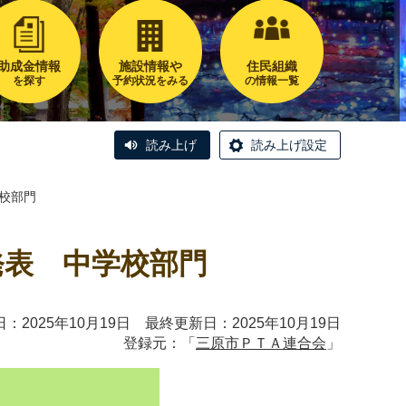
助成金情報
施設情報や
住民組織
を探す
予約状況をみる
の情報一覧
読み上げ
読み上げ設定
校部門
発表 中学校部門
：2025年10月19日 最終更新日：2025年10月19日
登録元：「
三原市ＰＴＡ連合会
」