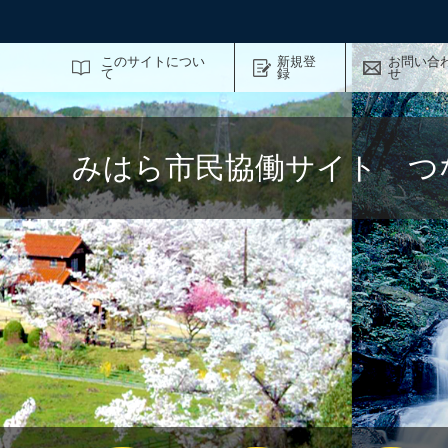
サイト内検索
このサイトについ
新規登
お問い合
て
録
せ
みはら市民協働サイト つ