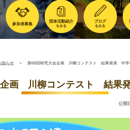
団体活動紹介
ブログ
参加者募集
をみる
をみる
お知らせ
＞
第68回研究大会企画 川柳コンテスト 結果発表 中学
会企画 川柳コンテスト 結果
公開日