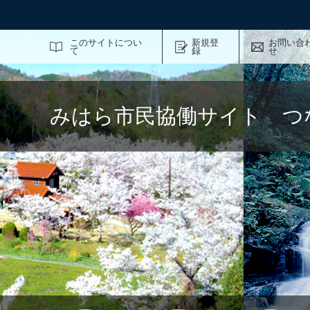
サイト内検索
このサイトについ
新規登
お問い合
て
録
せ
みはら市民協働サイト つ