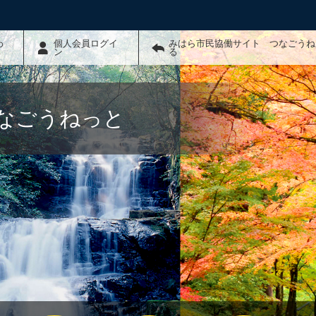
わ
個人会員ログイ
みはら市民協働サイト つなごうね
ン
る
なごうねっと