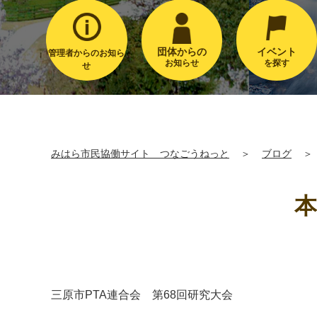
団体からの
イベント
管理者からのお知ら
お知らせ
を探す
せ
みはら市民協働サイト つなごうねっと
＞
ブログ
＞
本
三原市PTA連合会 第68回研究大会