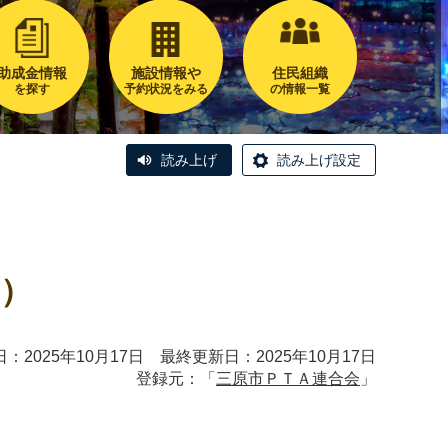
助成金情報
施設情報や
住民組織
を探す
予約状況をみる
の情報一覧
読み上げ
読み上げ設定
）
：2025年10月17日 最終更新日：2025年10月17日
登録元：「
三原市ＰＴＡ連合会
」