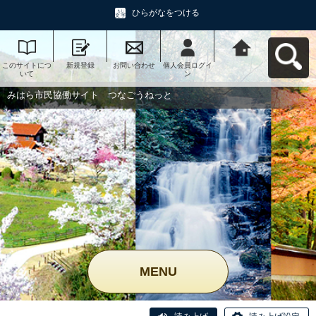
ひらがなをつける
このサイトにつ
新規登録
お問い合わせ
個人会員ログイ
みはら市民協働
いて
ン
サイト つなご
うねっとへ戻る
みはら市民協働サイト つなごうねっと
MENU