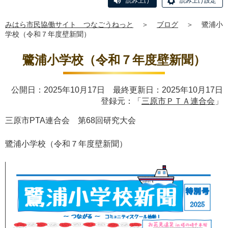
読み上げ
読み上げ設定
みはら市民協働サイト つなごうねっと
＞
ブログ
＞
鷺浦小
学校（令和７年度壁新聞）
鷺浦小学校（令和７年度壁新聞）
公開日：2025年10月17日 最終更新日：2025年10月17日
登録元：「
三原市ＰＴＡ連合会
」
三原市
PTA
連合会 第
68
回研究大会
鷺浦小学校（令和７年度壁新聞）