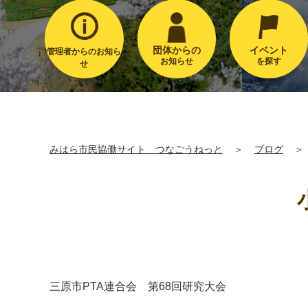
団体からの
イベント
管理者からのお知ら
お知らせ
を探す
せ
みはら市民協働サイト つなごうねっと
＞
ブログ
＞
三原市
PTA
連合会 第
68
回研究大会