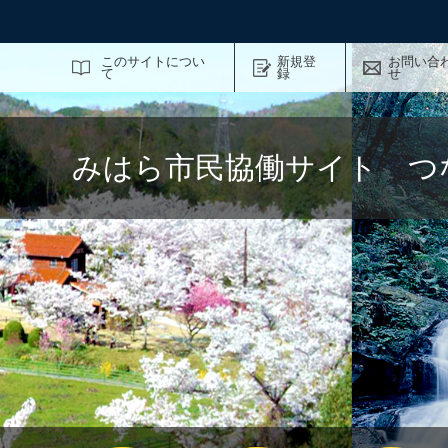
サイト内検索
このサイトについ
新規登
お問い合
て
録
せ
みはら市民協働サイト つ