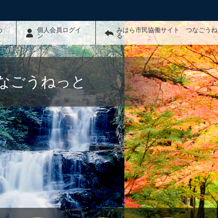
わ
個人会員ログイ
みはら市民協働サイト つなごうね
ン
る
なごうねっと