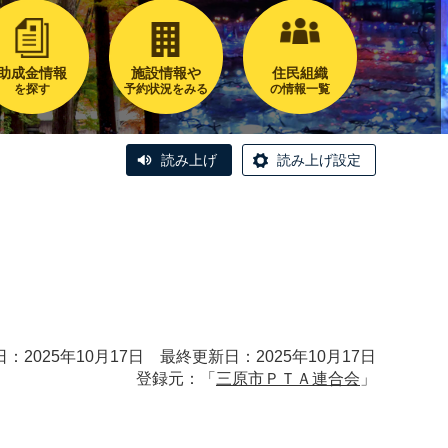
助成金情報
施設情報や
住民組織
を探す
予約状況をみる
の情報一覧
読み上げ
読み上げ設定
）
：2025年10月17日 最終更新日：2025年10月17日
登録元：「
三原市ＰＴＡ連合会
」