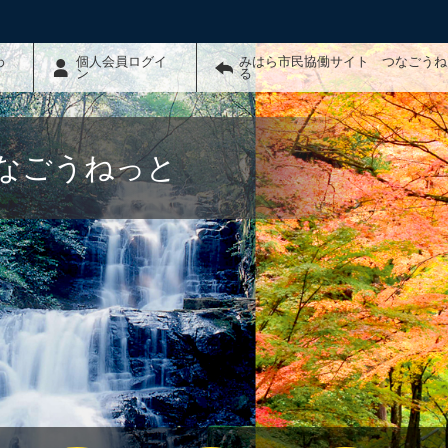
わ
個人会員ログイ
みはら市民協働サイト つなごうね
ン
る
なごうねっと