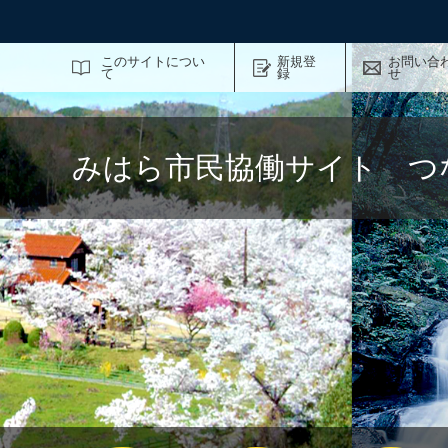
サイト内検索
このサイトについ
新規登
お問い合
て
録
せ
みはら市民協働サイト つ