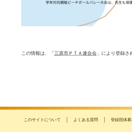
この情報は、「
三原市ＰＴＡ連合会
」により登録さ
このサイトについて
よくある質問
登録団体募