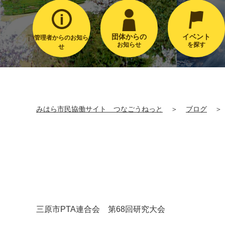
団体からの
イベント
管理者からのお知ら
お知らせ
を探す
せ
みはら市民協働サイト つなごうねっと
＞
ブログ
＞
三原市
PTA
連合会 第
68
回研究大会