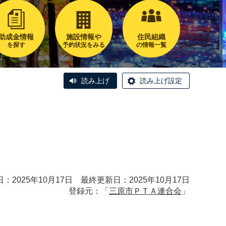
助成金情報
施設情報や
住民組織
を探す
予約状況をみる
の情報一覧
読み上げ
読み上げ設定
：2025年10月17日 最終更新日：2025年10月17日
登録元：「
三原市ＰＴＡ連合会
」