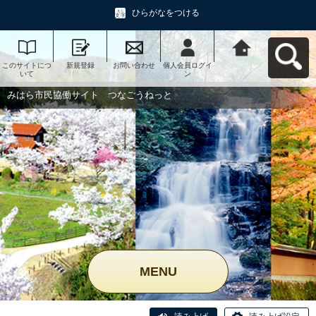
ひらがなをつける
このサイトにつ
新規登録
お問い合わせ
個人会員ログイ
みはら市民協働
いて
ン
サイト つなご
うねっとへ戻る
みはら市民協働サイト つなごうねっと
MENU