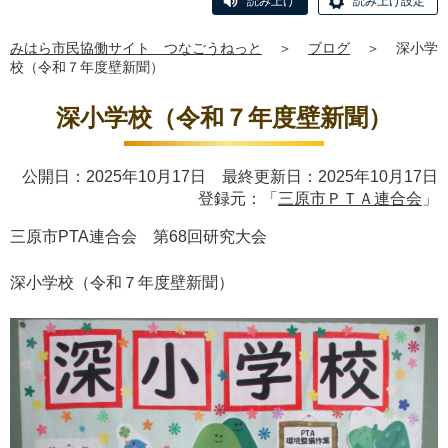
読み上げ
読み上げ設定
みはら市民協働サイト つなごうねっと
＞
ブログ
＞
深小学
校（令和７年度壁新聞）
深小学校（令和７年度壁新聞）
公開日：2025年10月17日 最終更新日：2025年10月17日
登録元：「
三原市ＰＴＡ連合会
」
三原市
PTA
連合会 第
68
回研究大会
深小学校（令和７年度壁新聞）