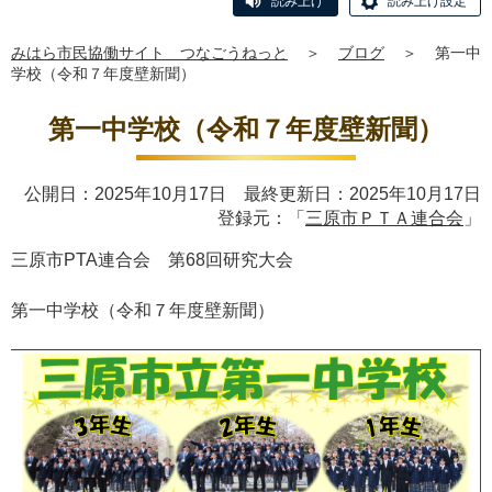
読み上げ
読み上げ設定
みはら市民協働サイト つなごうねっと
＞
ブログ
＞
第一中
学校（令和７年度壁新聞）
第一中学校（令和７年度壁新聞）
公開日：2025年10月17日 最終更新日：2025年10月17日
登録元：「
三原市ＰＴＡ連合会
」
三原市
PTA
連合会 第
68
回研究大会
第一中学校（令和７年度壁新聞）