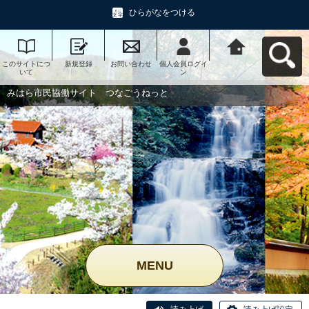
ひらがなをつける
このサイトにつ
新規登録
お問い合わせ
個人会員ログイ
みはら市民協働
いて
ン
サイト つなご
うねっとへ戻る
みはら市民協働サイト つなごうねっと
MENU