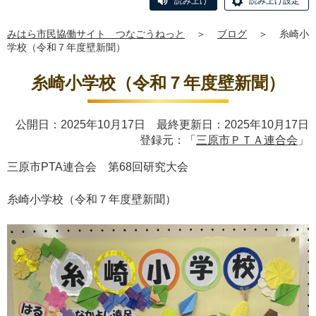
読み上げ
読み上げ設定
みはら市民協働サイト つなごうねっと
＞
ブログ
＞
糸崎小
学校（令和７年度壁新聞）
糸崎小学校（令和７年度壁新聞）
公開日：2025年10月17日 最終更新日：2025年10月17日
登録元：「
三原市ＰＴＡ連合会
」
三原市
PTA
連合会 第
68
回研究大会
糸崎小学校（令和７年度壁新聞）