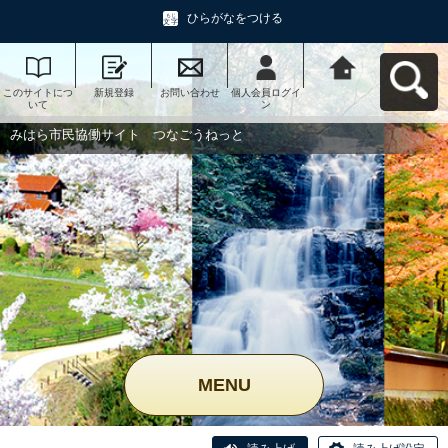
ひらがなをつける
このサイトにつ
新規登録
お問い合わせ
個人会員ログイ
みはら市民協働
いて
ン
サイト つなご
うねっとへ戻る
みはら市民協働サイト つなごうねっと
MENU