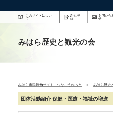
サイト内検索
このサイトについ
新規登
お問い合
て
録
せ
みはら歴史と観光の会
みはら市民協働サイト つなごうねっと
＞
みはら歴史
団体活動紹介 保健・医療・福祉の増進