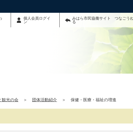
わ
個人会員ログイ
みはら市民協働サイト つなごう
ン
る
と観光の会
＞
団体活動紹介
＞
保健・医療・福祉の増進