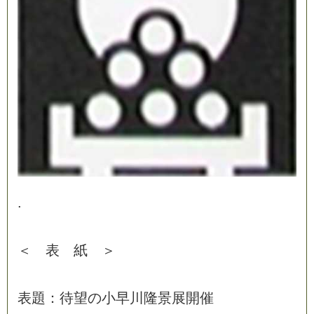
.
＜
表
紙
＞
表
題
：
待
望
の
小
早
川
隆
景
展
開
催