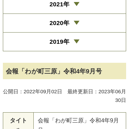
2021年
2020年
2019年
会報「わが町三原」令和4年9月号
公開日：2022年09月02日 最終更新日：2023年06月
30日
タイト
会
報
「
わ
が
町
三
原
」
令
和
4
年
9
月