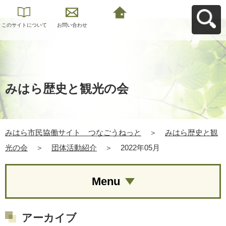
このサイトについて
お問い合わせ
みはら市民協働サイ
ト つなごうねっと
へ戻る
みはら歴史と観光の会
みはら市民協働サイト つなごうねっと
＞
みはら歴史と観
光の会
＞
団体活動紹介
＞
2022年05月
Menu
アーカイブ