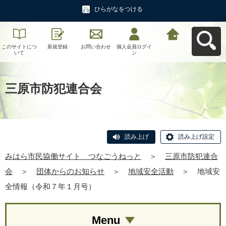
ひらがなをつける
このサイトにつ
新規登録
お問い合わせ
個人会員ログイ
みはら市民協働
いて
ン
サイト つなご
うねっとへ戻る
三原市防犯連合会
読み上げ
読み上げ設定
みはら市民協働サイト つなごうねっと
＞
三原市防犯連合
会
＞
団体からのお知らせ
＞
地域安全活動
＞
地域安
全情報（令和７年１月号）
Menu