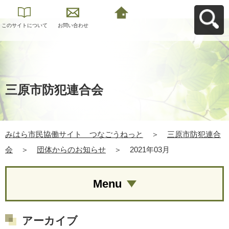
このサイトについて
お問い合わせ
みはら市民協働サイ
ト つなごうねっと
へ戻る
三原市防犯連合会
みはら市民協働サイト つなごうねっと
＞
三原市防犯連合
会
＞
団体からのお知らせ
＞
2021年03月
Menu
アーカイブ