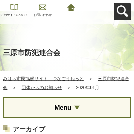
このサイトについて
お問い合わせ
みはら市民協働サイ
ト つなごうねっと
へ戻る
三原市防犯連合会
みはら市民協働サイト つなごうねっと
＞
三原市防犯連合
会
＞
団体からのお知らせ
＞
2020年01月
Menu
アーカイブ