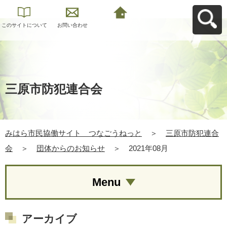
このサイトについて
お問い合わせ
みはら市民協働サイ
ト つなごうねっと
へ戻る
三原市防犯連合会
みはら市民協働サイト つなごうねっと
＞
三原市防犯連合
会
＞
団体からのお知らせ
＞
2021年08月
Menu
アーカイブ