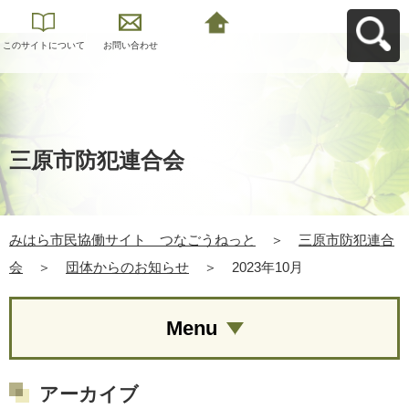
このサイトについて
お問い合わせ
みはら市民協働サイ
ト つなごうねっと
へ戻る
三原市防犯連合会
みはら市民協働サイト つなごうねっと
＞
三原市防犯連合
会
＞
団体からのお知らせ
＞
2023年10月
Menu
アーカイブ