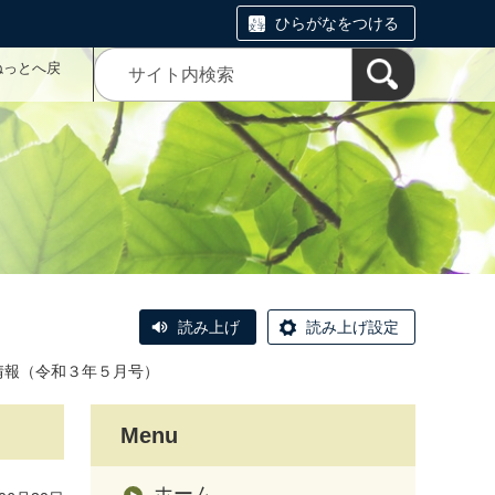
ひらがなをつける
ねっとへ戻
読み上げ
読み上げ設定
情報（令和３年５月号）
Menu
ホーム