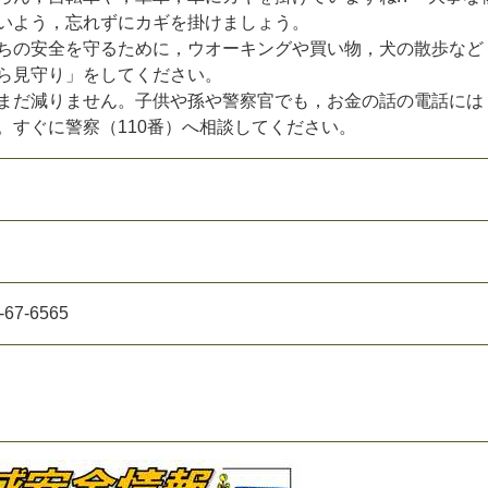
い
よ
う
，
忘
れ
ず
に
カ
ギ
を
掛
け
ま
し
ょ
う
。
ち
の
安
全
を
守
る
た
め
に
，
ウ
オ
ー
キ
ン
グ
や
買
い
物
，
犬
の
散
歩
な
ど
ら
見
守
り
」
を
し
て
く
だ
さ
い
。
ま
だ
減
り
ま
せ
ん
。
子
供
や
孫
や
警
察
官
で
も
，
お
金
の
話
の
電
話
に
は
。
す
ぐ
に
警
察
（
1
1
0
番
）
へ
相
談
し
て
く
だ
さ
い
。
-
6
7
-
6
5
6
5