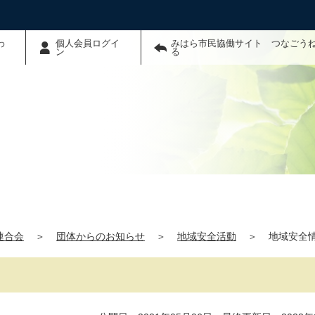
わ
個人会員ログイ
みはら市民協働サイト つなごう
ン
る
連合会
＞
団体からのお知らせ
＞
地域安全活動
＞
地域安全