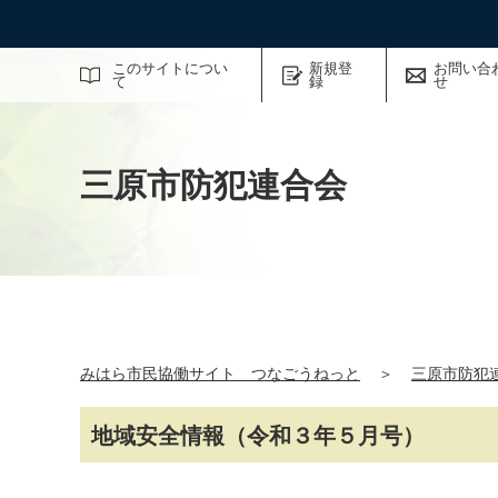
サイト内検索
このサイトについ
新規登
お問い合
て
録
せ
三原市防犯連合会
みはら市民協働サイト つなごうねっと
＞
三原市防犯
地域安全情報（令和３年５月号）