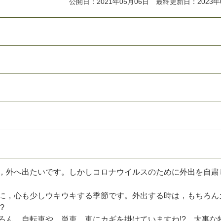
公開日：2021年05月06日 最終更新日：2023年
，
外
へ
出
た
い
で
す
。
し
か
し
コ
ロ
ナ
ウ
イ
ル
ス
の
た
め
に
外
出
を
自
粛
に
，
心
も
少
し
ウ
キ
ウ
キ
す
る
季
節
で
す
。
外
出
す
る
時
は
，
も
ち
ろ
ん
?
ろ
ん
，
自
転
車
や
，
単
車
，
車
に
カ
ギ
を
掛
け
て
い
ま
す
ね
!
?
大
事
な