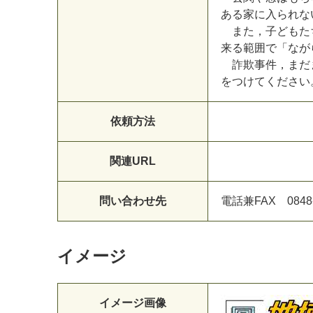
あ
る
家
に
入
ら
れ
な
ま
た
，
子
ど
も
た
来
る
範
囲
で
「
な
が
詐
欺
事
件
，
ま
だ
を
つ
け
て
く
だ
さ
い
依頼方法
関連URL
問い合わせ先
電
話
兼
F
A
X
0
8
4
8
イメージ
イメージ画像