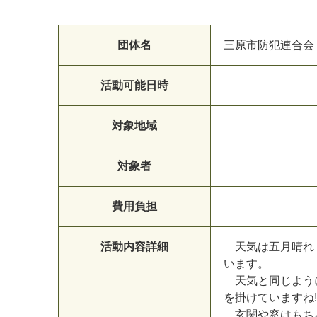
団体名
三
原
市
防
犯
連
合
会
活動可能日時
マイメディア検索
対象地域
対象者
費用負担
活動内容詳細
天
気
は
五
月
晴
れ
い
ま
す
。
天
気
と
同
じ
よ
う
を
掛
け
て
い
ま
す
ね
!
玄
関
や
窓
は
も
ち