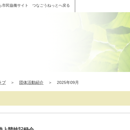
ら市民協働サイト つなごうねっとへ戻る
ラブ
＞
団体活動紹介
＞
2025年09月
陸上競技記録会