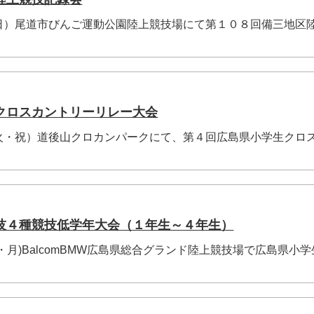
日）尾道市びんご運動公園陸上競技場にて第１０８回備三地区
クロスカントリーリレー大会
火・祝）道後山クロカンパークにて、第４回広島県小学生クロ
技４種競技低学年大会（１年生～４年生）
・月)BalcomBMW広島県総合グランド陸上競技場で広島県小