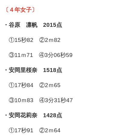
〔４年女子〕
・谷原 凛帆 2015点
①15秒82 ②2ｍ82
③11ｍ71 ④3分06秒59
・安岡里桜奈 1518点
①17秒84 ②2ｍ65
③10ｍ83 ④3分31秒47
・安岡花莉奈 1428点
①17秒91 ②2ｍ64