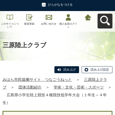
ひらがなをつける
このサイトにつ
新規登録
お問い合わせ
個人会員ログイ
みはら市民協働
いて
ン
サイト つなご
うねっとへ戻る
三原陸上クラブ
読み上げ
読み上げ設定
みはら市民協働サイト つなごうねっと
＞
三原陸上クラ
ブ
＞
団体活動紹介
＞
学術・文化・芸術・スポーツ
＞
広島県小学生陸上競技４種競技低学年大会（１年生～４年
生）