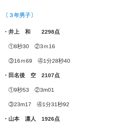
〔３年男子〕
・井上 和 2298点
①8秒30 ②3ｍ16
③16ｍ69 ④1分28秒40
・田名後 空 2107点
①9秒53 ②3m01
③23m17 ④1分31秒92
・山本 凛人 1926点