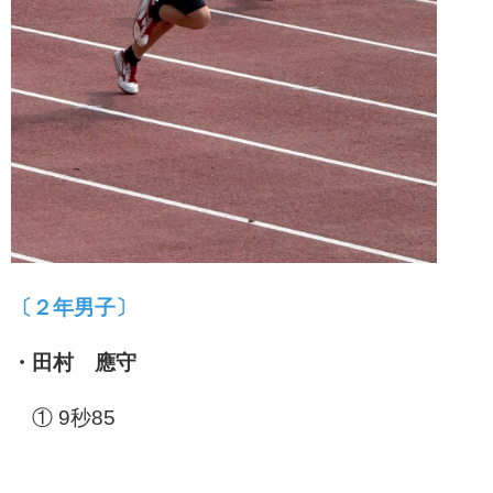
〔２年男子〕
・田村 應守
① 9秒85