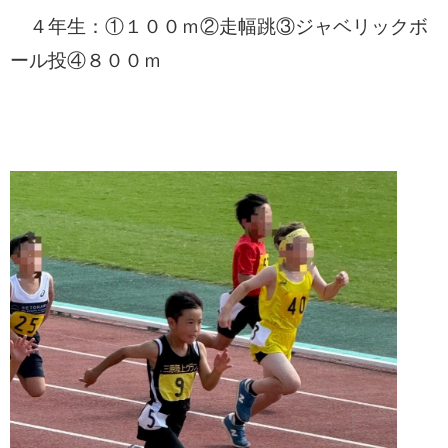
４年生：①１００ｍ②走幅跳③ジャベリックボ
ール投④８００ｍ