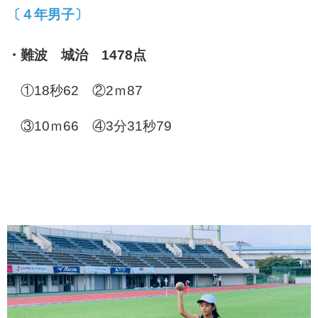
〔４年男子〕
・難波 城治 1478点
①18秒62 ②2ｍ87
③10ｍ66 ④3分31秒79