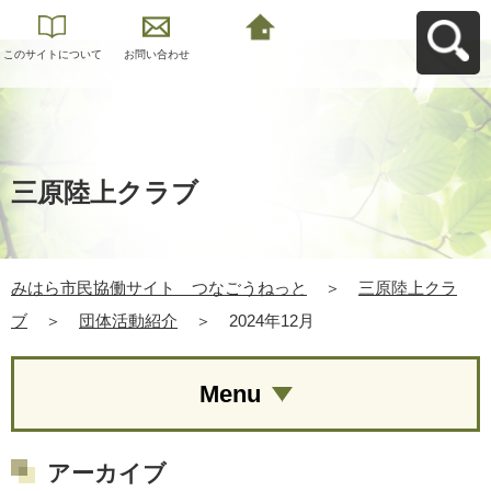
このサイトについて
お問い合わせ
みはら市民協働サイ
ト つなごうねっと
へ戻る
三原陸上クラブ
みはら市民協働サイト つなごうねっと
＞
三原陸上クラ
ブ
＞
団体活動紹介
＞
2024年12月
Menu
アーカイブ