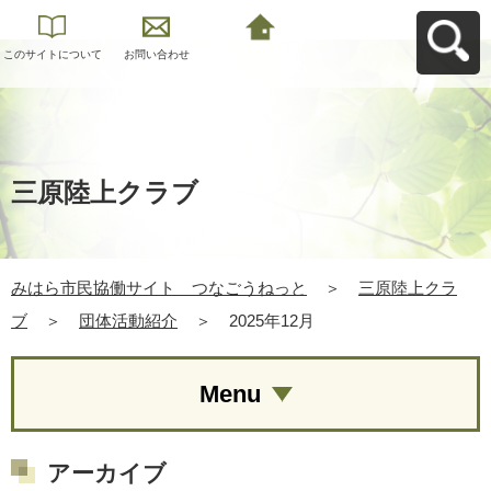
このサイトについて
お問い合わせ
みはら市民協働サイ
ト つなごうねっと
へ戻る
三原陸上クラブ
みはら市民協働サイト つなごうねっと
＞
三原陸上クラ
ブ
＞
団体活動紹介
＞
2025年12月
Menu
アーカイブ