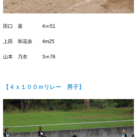
田口 葵 4ｍ51
上田 和花奈 4m25
山本 乃衣 3ｍ76
【４ｘ１００ｍリレー 男子】