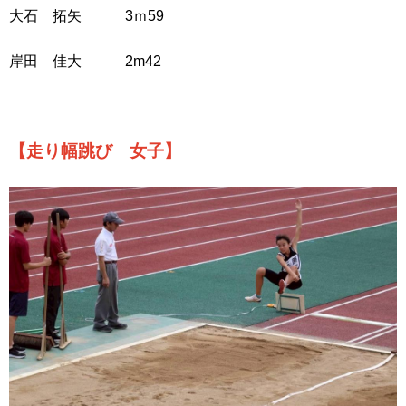
大石 拓矢 3ｍ59
岸田 佳大 2m42
【走り幅跳び 女子】