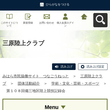
ひらがなをつける
このサイトにつ
新規登録
お問い合わせ
個人会員ログイ
みはら市民協働
いて
ン
サイト つなご
うねっとへ戻る
三原陸上クラブ
読み上げ
読み上げ設定
みはら市民協働サイト つなごうねっと
＞
三原陸上クラ
ブ
＞
団体活動紹介
＞
学術・文化・芸術・スポーツ
＞
第１０８回備三地区陸上競技記録会
Menu