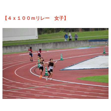
【４ｘ１００ｍリレー 女子】