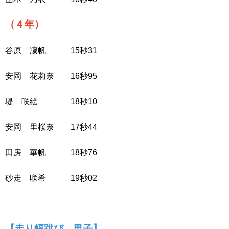
（４年）
谷原 凜帆 15秒31
安岡 花莉奈 16秒95
堤 咲絵 18秒10
安岡 里桜奈 17秒44
田房 華帆 18秒76
砂走 咲希 19秒02
【走り幅跳び 男子】