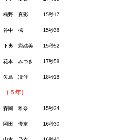
橋野 真彩 15秒17
谷中 楓 15秒38
下夷 彩結美 15秒52
花本 みつき 17秒58
矢島 凜佳 18秒18
（５年）
森岡 稚奈 15秒24
岡田 優奈 16秒30
山本 乃衣 16秒40