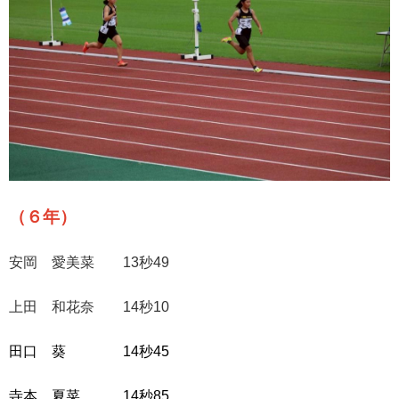
（６年）
安岡 愛美菜 13秒49
上田 和花奈 14秒10
田口 葵 14秒45
寺本 夏菜 14秒85