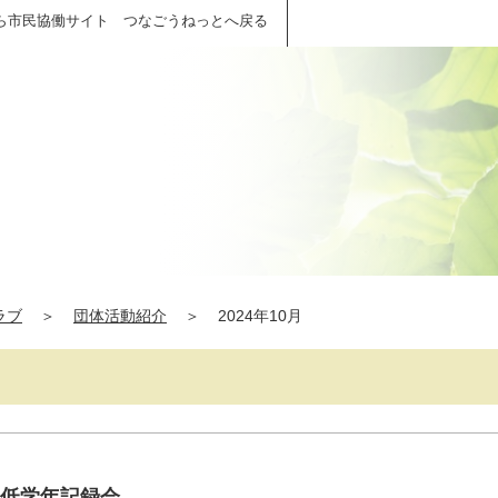
ら市民協働サイト つなごうねっとへ戻る
ラブ
＞
団体活動紹介
＞
2024年10月
学低学年記録会