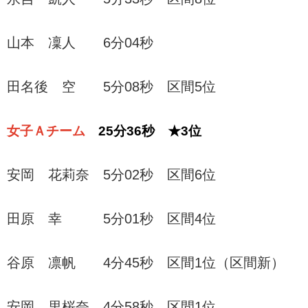
山本 凜人 6分04秒
田名後 空 5分08秒 区間5位
女子Ａチーム
25分36秒 ★3位
安岡 花莉奈 5分02秒 区間6位
田原 幸 5分01秒 区間4位
谷原 凛帆 4分45秒 区間1位（区間新）
安岡 里桜奈 4分58秒 区間1位