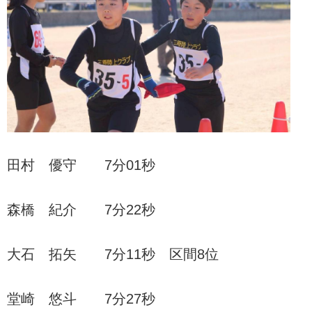
田村 優守 7分01秒
森橋 紀介 7分22秒
大石 拓矢 7分11秒 区間8位
堂崎 悠斗 7分27秒