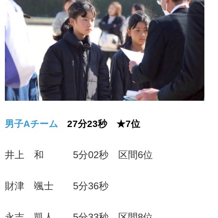
男子Aチーム
27分23秒 ★7位
井上 和 5分02秒 区間6位
財津 颯士 5分36秒
永吉 凱人 5分33秒 区間8位