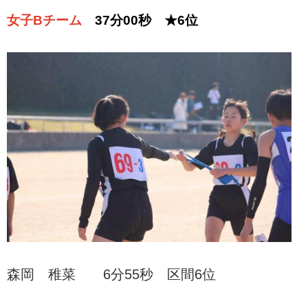
女子Bチーム
37分00秒 ★6位
森岡 稚菜 6分55秒 区間6位