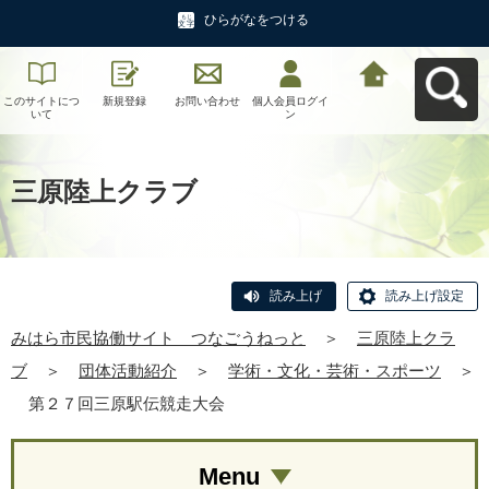
ひらがなをつける
このサイトにつ
新規登録
お問い合わせ
個人会員ログイ
みはら市民協働
いて
ン
サイト つなご
うねっとへ戻る
三原陸上クラブ
読み上げ
読み上げ設定
みはら市民協働サイト つなごうねっと
＞
三原陸上クラ
ブ
＞
団体活動紹介
＞
学術・文化・芸術・スポーツ
＞
第２７回三原駅伝競走大会
Menu