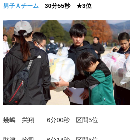
男子Ａチーム
30分55秒 ★3位
幾嶋 栄翔 6分00秒 区間5位
財津 怜司 6分14秒 区間5位