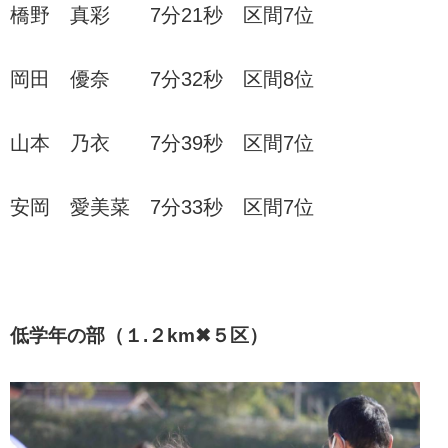
橋野 真彩 7分21秒 区間7位
岡田 優奈 7分32秒 区間8位
山本 乃衣 7分39秒 区間7位
安岡 愛美菜 7分33秒 区間7位
低学年の部（１.２km✖５区）