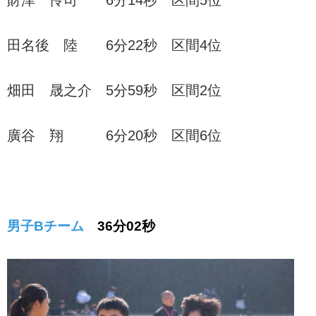
田名後 陸 6分22秒 区間4位
畑田 晟之介 5分59秒 区間2位
廣谷 翔 6分20秒 区間6位
男子Bチーム
36分02秒