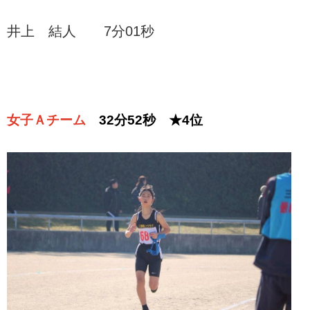
井上 結人 7分01秒
女子Ａチーム
32分52秒 ★4位