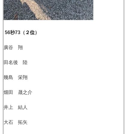
56秒73（
２位
）
廣谷 翔
田名後 陸
幾島 栄翔
畑田 晟之介
井上 結人
大石 拓矢