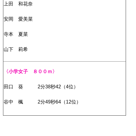
上田 和花奈
安岡 愛美菜
寺本 夏菜
山下 莉希
〈小学女子 ８００ｍ〉
田口 葵 2分38秒42（4位）
谷中 楓 2分49秒64（12位）