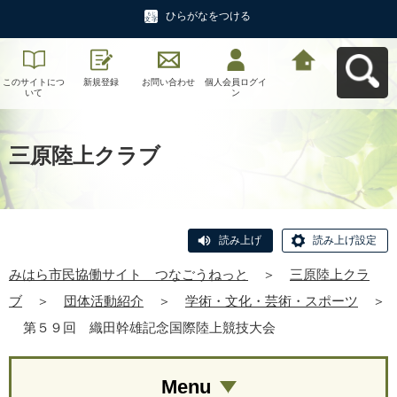
ひらがなをつける
このサイトにつ
新規登録
お問い合わせ
個人会員ログイ
みはら市民協働
いて
ン
サイト つなご
うねっとへ戻る
三原陸上クラブ
読み上げ
読み上げ設定
みはら市民協働サイト つなごうねっと
＞
三原陸上クラ
ブ
＞
団体活動紹介
＞
学術・文化・芸術・スポーツ
＞
第５９回 織田幹雄記念国際陸上競技大会
Menu