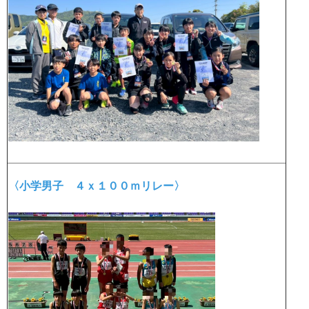
〈小学男子 ４ｘ１００ｍリレー〉