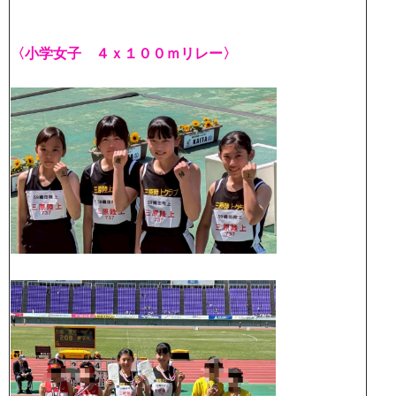
〈小学女子 ４ｘ１００ｍリレー〉