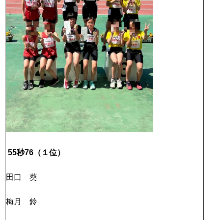
55秒76（１位）
田口 葵
梅月 鈴