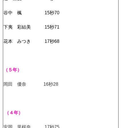
谷中 楓 15秒70
下夷 彩結美 15秒71
花本 みつき 17秒68
（５年）
岡田 優奈 16秒28
（４年）
安岡 里桜奈 17秒75