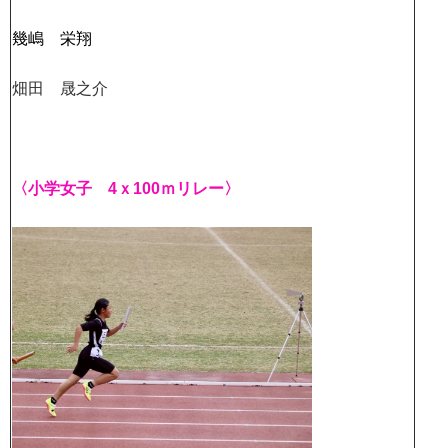
幾嶋 栄翔
畑田 晟之介
〈小学女子 4ｘ100ｍリレー〉