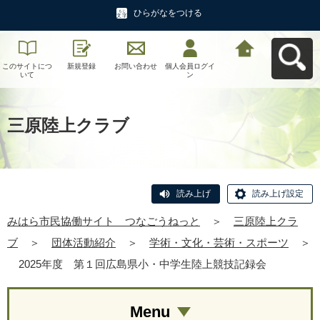
ひらがなをつける
このサイトにつ
新規登録
お問い合わせ
個人会員ログイ
みはら市民協働
いて
ン
サイト つなご
うねっとへ戻る
三原陸上クラブ
読み上げ
読み上げ設定
みはら市民協働サイト つなごうねっと
＞
三原陸上クラ
ブ
＞
団体活動紹介
＞
学術・文化・芸術・スポーツ
＞
2025年度 第１回広島県小・中学生陸上競技記録会
Menu