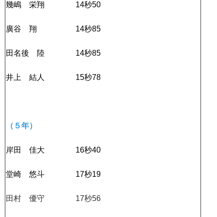
幾嶋 栄翔 14秒50
廣谷 翔 14秒85
田名後 陸 14秒85
井上 結人 15秒78
（５年）
岸田 佳大 16秒40
堂崎 悠斗 17秒19
田村 優守 17秒56