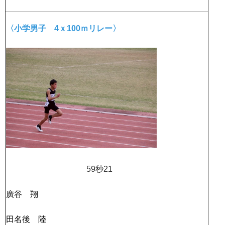
〈小学男子 4ｘ100ｍリレー〉
59秒21
廣谷 翔
田名後 陸