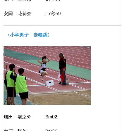
安岡 花莉奈 17秒59
〈小学男子 走幅跳〉
畑田 晟之介 3m02