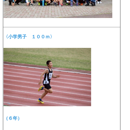
〈小学男子 １００ｍ〉
（６年）