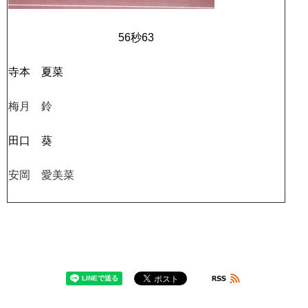
56秒63
寺本 夏菜
梅月 鈴
田口 葵
安岡 愛美菜