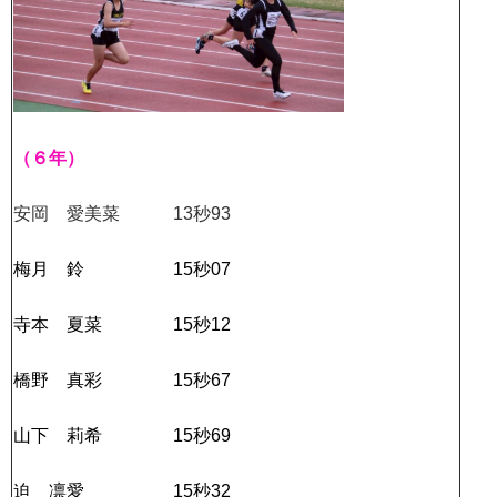
（６年）
安岡 愛美菜 13秒93
梅月 鈴 15秒07
寺本 夏菜 15秒12
橋野 真彩 15秒67
山下 莉希 15秒69
迫 凛愛 15秒32