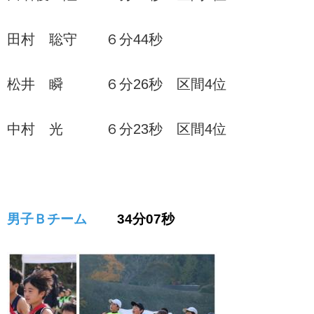
田村 聡守 ６分44秒
松井 瞬 ６分26秒 区間4位
中村 光 ６分23秒 区間4位
男子Ｂチーム
34
分07秒