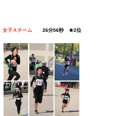
女子Ａチーム
26分56秒 ★2位