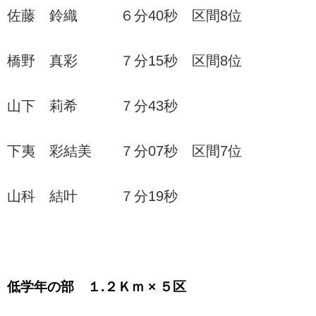
佐藤 鈴織 ６分40秒 区間8位
橋野 真彩 ７分15秒 区間8位
山下 莉希 ７分43秒
下夷 彩結美 ７分07秒 区間7位
山科 結叶 ７分19秒
低学年の部 １.２Ｋｍ × ５区