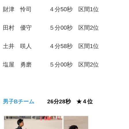
財津 怜司 ４分50秒 区間1位
田村 優守 ５分00秒 区間2位
土井 咲人 ４分58秒 区間1位
塩屋 勇磨 ５分00秒 区間2位
男子Bチーム
26分28秒 ★４位