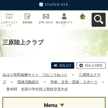
ひらがなをつける
このサイトにつ
新規登録
お問い合わせ
個人会員ログイ
みはら市民協働
いて
ン
サイト つなご
うねっとへ戻る
三原陸上クラブ
読み上げ
読み上げ設定
みはら市民協働サイト つなごうねっと
＞
三原陸上クラ
ブ
＞
団体活動紹介
＞
学術・文化・芸術・スポーツ
＞
第40回 全国小学生陸上競技交流大会
Menu