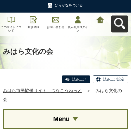
ひらがなをつける
このサイトにつ
新規登録
お問い合わせ
個人会員ログイ
みはら市民協働
いて
ン
サイト つなご
うねっとへ戻る
みはら文化の会
読み上げ
読み上げ設定
みはら市民協働サイト つなごうねっと
＞
みはら文化の
会
Menu