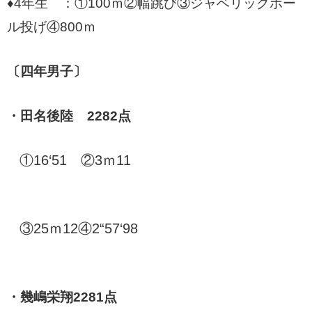
♦4年生 ：①100ｍ②幅跳び③ジャベリックボー
ル投げ④800ｍ
〔四年男子〕
・田名後陸 2282点
①16‘51 ②3ｍ11
③25ｍ12④2“57‘98
・幾嶋栄翔2281点