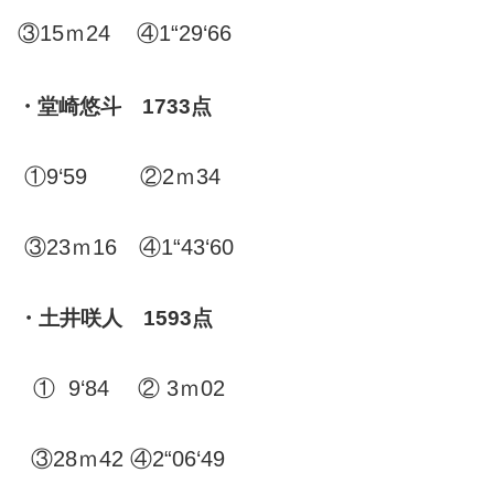
③15ｍ24 ④1“29‘66
・堂崎悠斗 1733点
①9‘59 ②2ｍ34
③23ｍ16 ④1“43‘60
・土井咲人 1593点
① 9‘84 ② 3ｍ02
③28ｍ42 ④2“06‘49