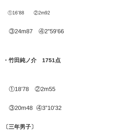
①16’88 ②2m92
③24m87 ④2”59’66
・竹田純ノ介 1751点
①18’78 ②2m55
③20m48 ④3”10’32
〔三年男子〕