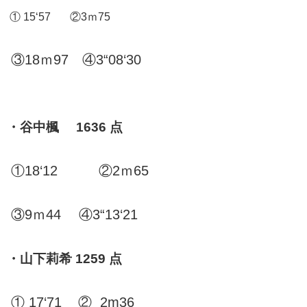
① 15‘57 ②3ｍ75
③18ｍ97 ④3“08‘30
・谷中楓 1636 点
①18‘12 ②2ｍ65
③9ｍ44 ④3“13‘21
・山下莉希 1259 点
① 17‘71 ② 2m36