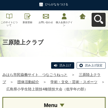
ひらがなをつける
このサイトにつ
新規登録
お問い合わせ
個人会員ログイ
みはら市民協働
いて
ン
サイト つなご
うねっとへ戻る
三原陸上クラブ
読み上げ
読み上げ設定
みはら市民協働サイト つなごうねっと
＞
三原陸上クラ
ブ
＞
団体活動紹介
＞
学術・文化・芸術・スポーツ
＞
広島県小学生陸上競技4種競技大会（低学年の部）
Menu