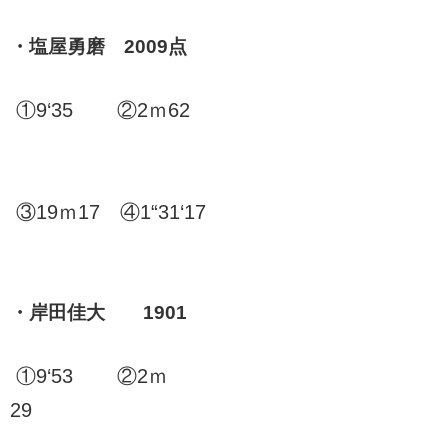
・塩屋勇磨 2009点
①9‘35 ②2ｍ62
③19ｍ17 ④1“31‘17
・岸田佳大 1901
①9‘53 ②2ｍ
29