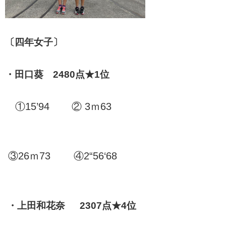
〔四年女子〕
・田口葵 2480点★1位
①15’94 ② 3ｍ63
③26ｍ73 ④2“56‘68
・上田和花奈 2307点★4位