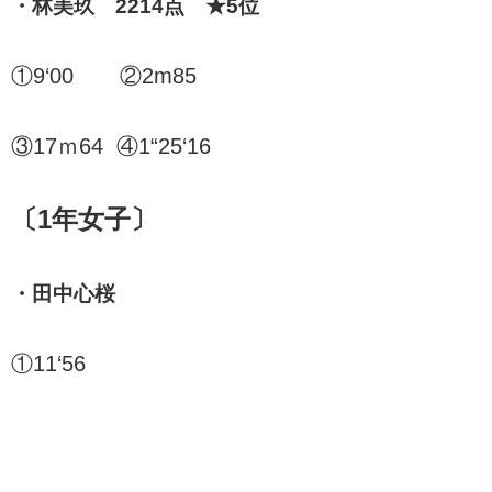
・林美玖 2214点 ★5位
①9‘00 ②2m85
③17ｍ64 ④1“25‘16
〔1年女子〕
・田中心桜
①11‘56