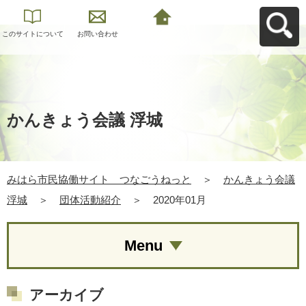
このサイトについて
お問い合わせ
みはら市民協働サイ
ト つなごうねっと
へ戻る
かんきょう会議 浮城
みはら市民協働サイト つなごうねっと
＞
かんきょう会議
浮城
＞
団体活動紹介
＞
2020年01月
Menu
アーカイブ