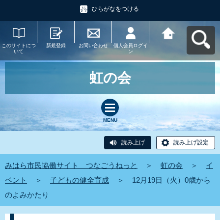
ひらがなをつける
このサイトにつ
新規登録
お問い合わせ
個人会員ログイ
みはら市民協働
いて
ン
サイト つなご
うねっとへ戻る
虹の会
MENU
読み上げ
読み上げ設定
みはら市民協働サイト つなごうねっと
＞
虹の会
＞
イ
ベント
＞
子どもの健全育成
＞
12月19日（火）0歳から
のよみかたり