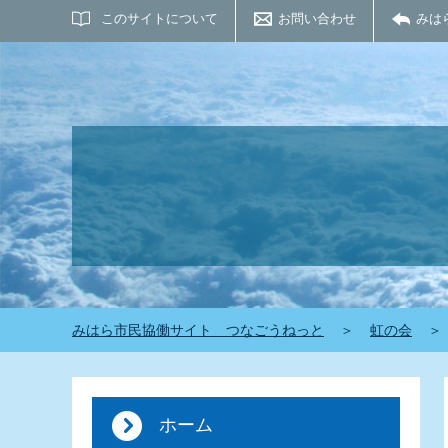
サイト内検索
このサイトについて
お問い合わせ
みは
みはら市民協働サイト つなごうねっと
＞
虹の会
＞
ホーム