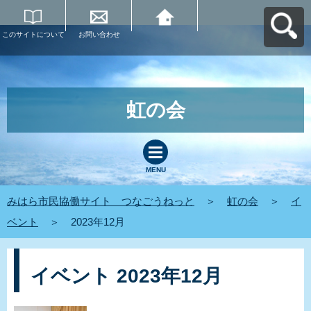
このサイトについて
お問い合わせ
みはら市民協働サイ
ト つなごうねっと
へ戻る
虹の会
MENU
みはら市民協働サイト つなごうねっと
＞
虹の会
＞
イ
ベント
＞
2023年12月
イベント 2023年12月