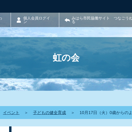
わ
個人会員ログイ
みはら市民協働サイト つなごう
ン
る
虹の会
イベント
＞
子どもの健全育成
＞
10月17日（火）0歳からの