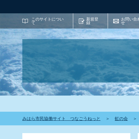
サイト内検索
このサイトについ
新規登
お問い合
て
録
せ
みはら市民協働サイト つなごうねっと
＞
虹の会
＞