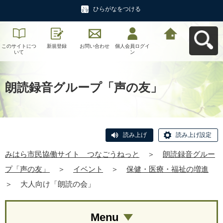
ひらがなをつける
このサイトにつ
新規登録
お問い合わせ
個人会員ログイ
みはら市民協働
いて
ン
サイト つなご
うねっとへ戻る
朗読録音グループ「声の友」
読み上げ
読み上げ設定
みはら市民協働サイト つなごうねっと
＞
朗読録音グルー
プ「声の友」
＞
イベント
＞
保健・医療・福祉の増進
＞
大人向け「朗読の会」
Menu