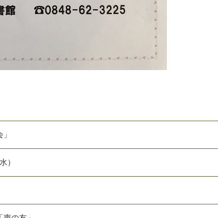
会」
（水）
「声の友」