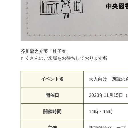
芥川龍之介著「杜子春」
たくさんのご来場をお待ちしております😀
イベント名
大人向け「朗読の
開催日
2023年11月15日
開催時間
14時～15時
主催
朗読録音グループ