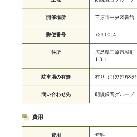
開催場所
三原市中央図書館
郵便番号
723-0014
住所
広島県三原市城町
1-3-1
駐車場の有無
有り（ｷｵﾗｽｸｴｱ内
問い合わせ先
朗読録音グループ「声の
費用
費用
無料