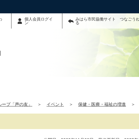
わ
個人会員ログイ
みはら市民協働サイト つなごう
ン
る
」
ループ「声の友」
＞
イベント
＞
保健・医療・福祉の増進
＞