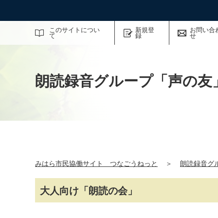
サイト内検索
このサイトについ
新規登
お問い合
て
録
せ
朗読録音グループ「声の友
みはら市民協働サイト つなごうねっと
＞
朗読録音グ
大人向け「朗読の会」