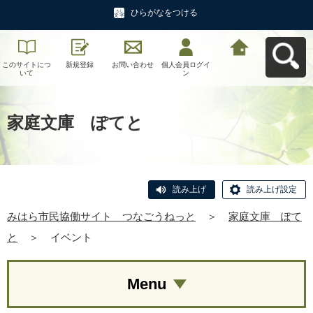
ひらがなをつける
このサイトにつ
新規登録
お問い合わせ
個人会員ログイ
みはら市民協働
いて
ン
サイト つなご
うねっとへ戻る
家庭文庫 ぽてと
読み上げ
読み上げ設定
みはら市民協働サイト つなごうねっと
＞
家庭文庫 ぽて
と
＞
イベント
Menu