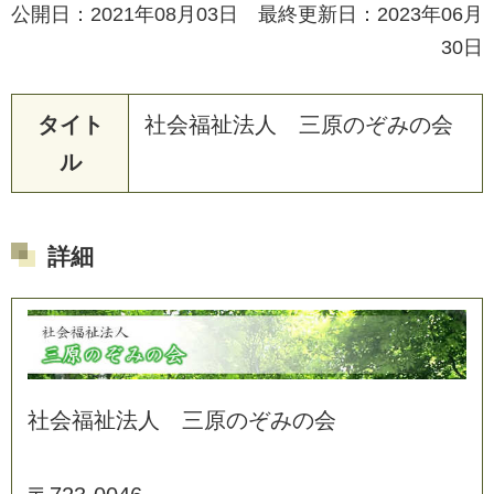
公開日：2021年08月03日 最終更新日：2023年06月
30日
タイト
社
会
福
祉
法
人
三
原
の
ぞ
み
の
会
ル
詳細
社
会
福
祉
法
人
三
原
の
ぞ
み
の
会