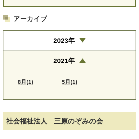
アーカイブ
2023年
2021年
8月(1)
5月(1)
社会福祉法人 三原のぞみの会