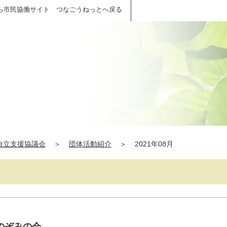
ら市民協働サイト つなごうねっとへ戻る
自立支援協議会
＞
団体活動紹介
＞
2021年08月
のぞみの会