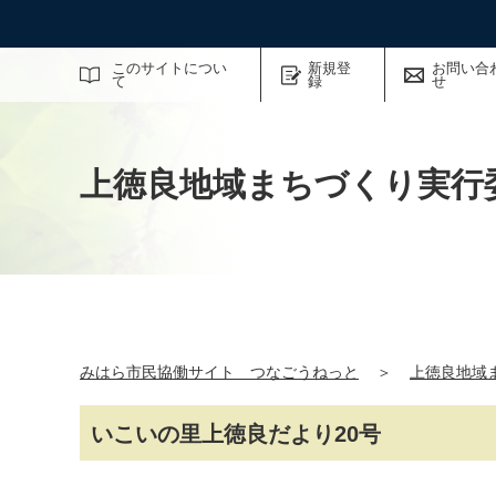
サイト内検索
このサイトについ
新規登
お問い合
て
録
せ
上徳良地域まちづくり実行
みはら市民協働サイト つなごうねっと
＞
上徳良地域
いこいの里上徳良だより20号