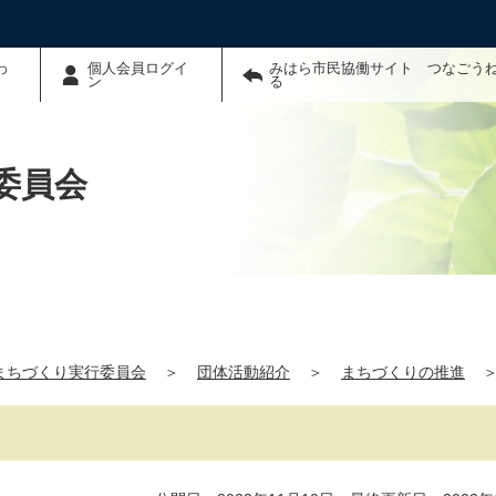
わ
個人会員ログイ
みはら市民協働サイト つなごう
ン
る
委員会
まちづくり実行委員会
＞
団体活動紹介
＞
まちづくりの推進