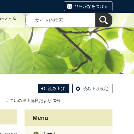
ひらがなをつける
ねっとへ戻
読み上げ
読み上げ設定
＞
いこいの里上徳良だより20号
Menu
ホーム