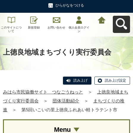
ひらがなをつける
このサイトにつ
新規登録
お問い合わせ
個人会員ログイ
みはら市民協働
いて
ン
サイト つなご
うねっとへ戻る
上徳良地域まちづくり実行委員会
読み上げ
読み上げ設定
みはら市民協働サイト つなごうねっと
＞
上徳良地域まち
づくり実行委員会
＞
団体活動紹介
＞
まちづくりの推
進
＞
第5回いこいの里上徳良ふれあい軽トラテント市
Menu