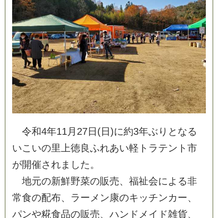
令
和
4
年
1
1
月
2
7
日
(
日
)
に
約
3
年
ぶ
り
と
な
る
い
こ
い
の
里
上
徳
良
ふ
れ
あ
い
軽
ト
ラ
テ
ン
ト
市
が
開
催
さ
れ
ま
し
た
。
地
元
の
新
鮮
野
菜
の
販
売
、
福
祉
会
に
よ
る
非
常
食
の
配
布
、
ラ
ー
メ
ン
康
の
キ
ッ
チ
ン
カ
ー
、
パ
ン
や
糀
食
品
の
販
売
、
ハ
ン
ド
メ
イ
ド
雑
貨
、