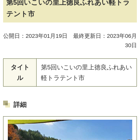
第5回いこいの里上徳良ふれあい軽トラ
テント市
公開日：2023年01月19日 最終更新日：2023年06月
30日
タイト
第
5
回
い
こ
い
の
里
上
徳
良
ふ
れ
あ
い
ル
軽
ト
ラ
テ
ン
ト
市
詳細