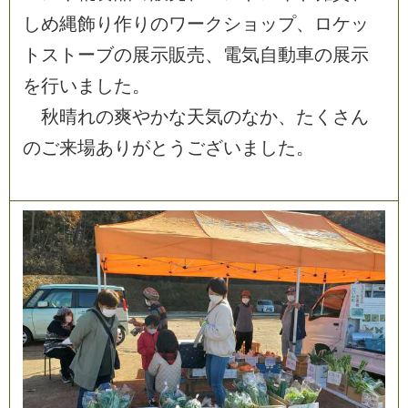
し
め
縄
飾
り
作
り
の
ワ
ー
ク
シ
ョ
ッ
プ
、
ロ
ケ
ッ
ト
ス
ト
ー
ブ
の
展
示
販
売
、
電
気
自
動
車
の
展
示
を
行
い
ま
し
た
。
秋
晴
れ
の
爽
や
か
な
天
気
の
な
か
、
た
く
さ
ん
の
ご
来
場
あ
り
が
と
う
ご
ざ
い
ま
し
た
。