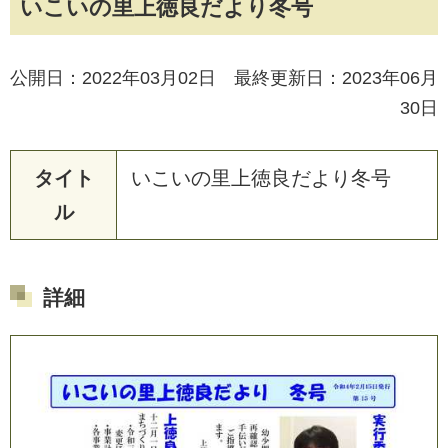
いこいの里上徳良だより冬号
公開日：2022年03月02日 最終更新日：2023年06月
30日
タイト
い
こ
い
の
里
上
徳
良
だ
よ
り
冬
号
ル
詳細