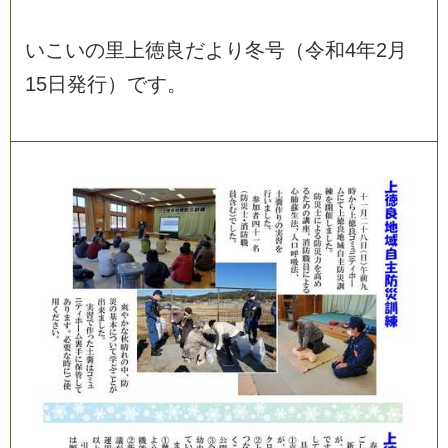
い
こ
い
の
里
上
徳
良
だ
よ
り
冬
号
（
令
和
4
年
2
月
1
5
日
発
行
）
で
す
。