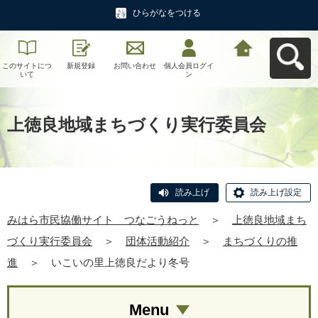
ひらがなをつける
このサイトにつ
新規登録
お問い合わせ
個人会員ログイ
みはら市民協働
いて
ン
サイト つなご
うねっとへ戻る
上徳良地域まちづくり実行委員会
読み上げ
読み上げ設定
みはら市民協働サイト つなごうねっと
＞
上徳良地域まち
づくり実行委員会
＞
団体活動紹介
＞
まちづくりの推
進
＞
いこいの里上徳良だより冬号
Menu