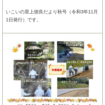
い
こ
い
の
里
上
徳
良
だ
よ
り
秋
号
（
令
和
3
年
1
1
月
1
日
発
行
）
で
す
。