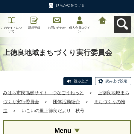
ひらがなをつける
このサイトにつ
新規登録
お問い合わせ
個人会員ログイ
みはら市民協働
いて
ン
サイト つなご
うねっとへ戻る
上徳良地域まちづくり実行委員会
読み上げ
読み上げ設定
みはら市民協働サイト つなごうねっと
＞
上徳良地域まち
づくり実行委員会
＞
団体活動紹介
＞
まちづくりの推
進
＞
いこいの里上徳良だより 秋号
Menu