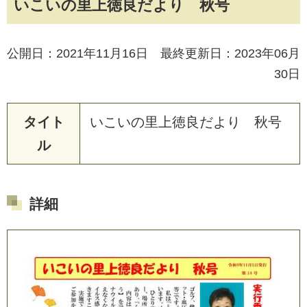
いこいの里上徳良だより 秋号
公開日：2021年11月16日 最終更新日：2023年06月
30日
タイト
い
こ
い
の
里
上
徳
良
だ
よ
り
秋
号
ル
詳細