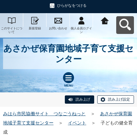
ひらがなをつける
このサイトにつ
新規登録
お問い合わせ
個人会員ログイ
みはら市民協働
いて
ン
サイト つなご
うねっとへ戻る
あさかぜ保育園地域子育て支援セ
ンター
MENU
読み上げ
読み上げ設定
みはら市民協働サイト つなごうねっと
＞
あさかぜ保育園
地域子育て支援センター
＞
イベント
＞
子どもの健全育
成